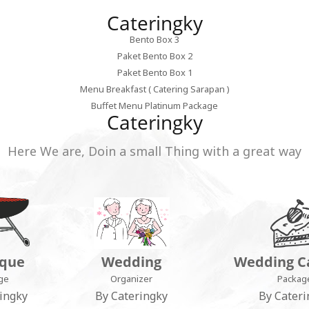
Cateringky
Bento Box 3
Paket Bento Box 2
Paket Bento Box 1
Menu Breakfast ( Catering Sarapan )
Buffet Menu Platinum Package
Cateringky
Here We are, Doin a small Thing with a great way
que
Wedding
Wedding C
ge
Organizer
Packag
ingky
By Cateringky
By Cateri