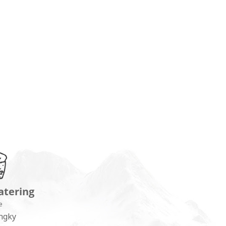
atering
e
ngky