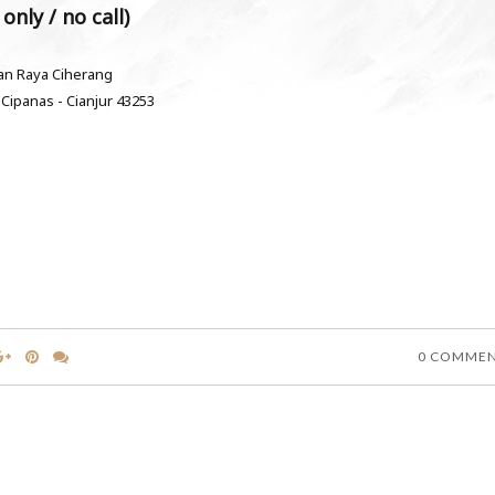
only / no call)
lan Raya Ciherang
 Cipanas - Cianjur 43253
0 COMME