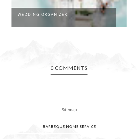
WEDDING ORGANIZER
D
0 COMMENTS
Sitemap
BARBEQUE HOME SERVICE